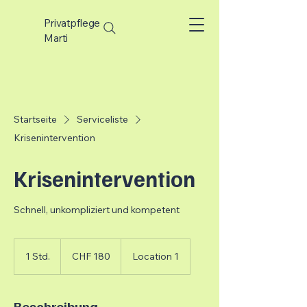
Privatpflege
Marti
Startseite
Serviceliste
Krisenintervention
Krisenintervention
Schnell, unkompliziert und kompetent
180
Schweizer
1 Std.
1
CHF 180
Location 1
Franken
S
t
d
Beschreibung