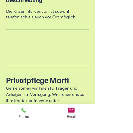
Die Krisenintervention ist sowohl
telefonisch als auch vor Ort möglich.
Privatpflege Marti
Gerne stehen wir Ihnen für Fragen und
Anliegen zur Verfügung. Wir freuen uns auf
Ihre Kontaktaufnahme unter
info@privatpflegemarti.com
oder per
WhatsApp unter
+41 78 269 18 20
.
Phone
Email
© 2026 by Privatpflege Marti .